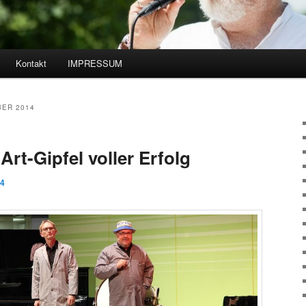
Kontakt
IMPRESSUM
hseln
ER 2014
rt-Gipfel voller Erfolg
14