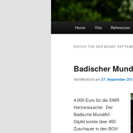
Hauptmenü
Home
Vita
Referenzen
Zum Inhalt wechseln
Zum sekundären Inhalt wec
ARCHIV FÜR DEN MONAT
SEPTEMB
Badischer MundA
Veröffentlicht am
27. September 20
4.000 Euro für die SWR
Herzenssache: Der
Badische MundArt-
Gipfel lockte über 450
Zuschauer in den BGV-