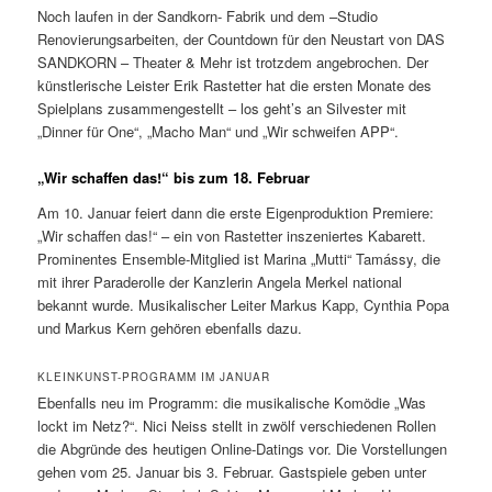
Noch laufen in der Sandkorn- Fabrik und dem –Studio
Renovierungsarbeiten, der Countdown für den Neustart von DAS
SANDKORN – Theater & Mehr ist trotzdem angebrochen. Der
künstlerische Leister Erik Rastetter hat die ersten Monate des
Spielplans zusammengestellt – los geht’s an Silvester mit
„Dinner für One“, „Macho Man“ und „Wir schweifen APP“.
„Wir schaffen das!“ bis zum 18. Februar
Am 10. Januar feiert dann die erste Eigenproduktion Premiere:
„Wir schaffen das!“ – ein von Rastetter inszeniertes Kabarett.
Prominentes Ensemble-Mitglied ist Marina „Mutti“ Tamássy, die
mit ihrer Paraderolle der Kanzlerin Angela Merkel national
bekannt wurde. Musikalischer Leiter Markus Kapp, Cynthia Popa
und Markus Kern gehören ebenfalls dazu.
KLEINKUNST-PROGRAMM IM JANUAR
Ebenfalls neu im Programm: die musikalische Komödie „Was
lockt im Netz?“. Nici Neiss stellt in zwölf verschiedenen Rollen
die Abgründe des heutigen Online-Datings vor. Die Vorstellungen
gehen vom 25. Januar bis 3. Februar. Gastspiele geben unter