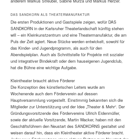
anderem Markus Streubel, Sabine Murza und Markus Herzer.
DAS SANDKORN ALS THEATERMANUFAKTUR
Die ersten Produktionen und Gastspiele zeigen, wofür DAS
SANDKORN in der Karlsruher Theaterlandschaft künftig stehen
will – ein Kleinkunstzentrum und eine Theatermanufaktur, die am
Puls der Zeit agiert. Neue Stücke werden entwickelt, sowohl für
das Kinder- und Jugendprogramm, als auch für den
Abendspielplan. Auch als Schnittstelle für Projekte mit sozialer
und integrativer Bindekraft oder dem hauseigenen Jugendclub,
hat die Bühne eine wichtige Aufgabe.
Kleintheater braucht aktive Förderer
Die Konzeption des künstlerischen Leiters wurde am
Wochenende auch dem Förderverein auf dessen
Hauptversammlung vorgestellt. Einstimmig bekannten sich die
Mitglieder zur Unterstützung und der Idee „Theater & Mehr“. Der
Gründungsvorsitzende des Fördervereins Ullrich Eidenmüller,
sowie der aktuelle Vorsitzende, Martin Wacker, haben mit den
Geschäftsführern den Neustart des SANDKORNS gestaltet und
weisen darauf hin, dass ein Kleintheater aktive Förderer bracht.