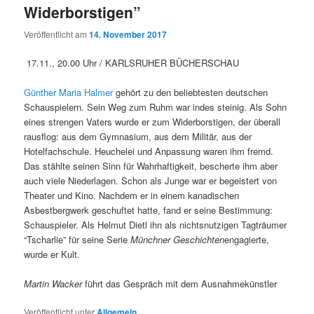
Widerborstigen”
Veröffentlicht am
14. November 2017
17.11., 20.00 Uhr / KARLSRUHER BÜCHERSCHAU
Günther Maria Halmer
gehört zu den beliebtesten deutschen
Schauspielern. Sein Weg zum Ruhm war indes steinig. Als Sohn
eines strengen Vaters wurde er zum Widerborstigen, der überall
rausflog: aus dem Gymnasium, aus dem Militär, aus der
Hotelfachschule. Heuchelei und Anpassung waren ihm fremd.
Das stählte seinen Sinn für Wahrhaftigkeit, bescherte ihm aber
auch viele Niederlagen. Schon als Junge war er begeistert von
Theater und Kino. Nachdem er in einem kanadischen
Asbestbergwerk geschuftet hatte, fand er seine Bestimmung:
Schauspieler. Als Helmut Dietl ihn als nichtsnutzigen Tagträumer
“Tscharlie” für seine Serie
Münchner Geschichten
engagierte,
wurde er Kult.
Martin Wacker
führt das Gespräch mit dem Ausnahmekünstler
Veröffentlicht unter
Allgemein