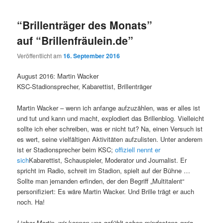
“Brillenträger des Monats”
auf “Brillenfräulein.de”
Veröffentlicht am
16. September 2016
August 2016: Martin Wacker
KSC-Stadionsprecher, Kabarettist, Brillenträger
Martin Wacker – wenn ich anfange aufzuzählen, was er alles ist
und tut und kann und macht, explodiert das Brillenblog. Vielleicht
sollte ich eher schreiben, was er nicht tut? Na, einen Versuch ist
es wert, seine vielfältigen Aktivitäten aufzulisten. Unter anderem
ist er Stadionsprecher beim KSC;
offiziell nennt er
sich
Kabarettist, Schauspieler, Moderator und Journalist. Er
spricht im Radio, schreit im Stadion, spielt auf der Bühne …
Sollte man jemanden erfinden, der den Begriff „Multitalent“
personifiziert: Es wäre Martin Wacker. Und Brille trägt er auch
noch. Ha!
Lieber Martin, wir kennen uns gefühlt schon mindestens ewig,