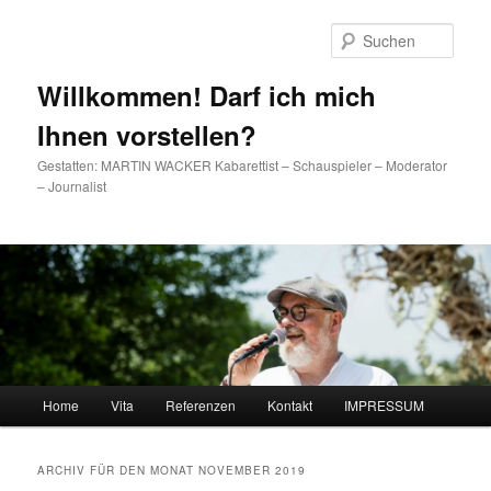
Such
Willkommen! Darf ich mich
Ihnen vorstellen?
Gestatten: MARTIN WACKER Kabarettist – Schauspieler – Moderator
– Journalist
Hauptmenü
Home
Vita
Referenzen
Kontakt
IMPRESSUM
Zum Inhalt wechseln
Zum sekundären Inhalt wechseln
ARCHIV FÜR DEN MONAT
NOVEMBER 2019