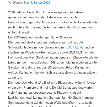
Veröffentlicht am
8. Januar 2020
2019 geht zu Ende, für mich war es geprägt von vielen
gemeinsamen, emotionalen Erlebnissen und auch
Herausforderungen: drei Monate an Krücken – Danke an alle, die
mich unterstützt haben, die Aufmunterung der KSC-Fans war
einfach klasse!
Der KSC-Aufstieg war der sportliche Höhepunkt!
Die Idee und Gestaltung des VerfassungsFESTes, die
Schlosslichtspiele mit der Begegnung mit
Elliott Landy
und der
stadtweiten Woodstock-Reminiszenz sowie DAS FEST mit dem
Heimspiel von Max Giesinger waren genauso Höhepunkte wie der
Erfolg mit dem fantastischen 1968-Ensemble im wiedererstarkten
Sandkorn und der Ehre, das Bühnensolo „Rotes Kaninchen,
weißes Kaninchen“ bei den Schlossfestspielen Ettlingen spielen
zu dürfen.
Der neue Duo-Abend „Die Badische Bluesverschwörung“ feierte
erfolgreich Premiere und meine Donald-Schau zog unerwartet
viele Fans ins Landesgewerbeamt. Klatsch! Klatsch!
Last but not least konnte ich über das Jahr 50 Gäste in meiner
Sonntagssendung auf der neuen Welle begrüßen – u.a. nach