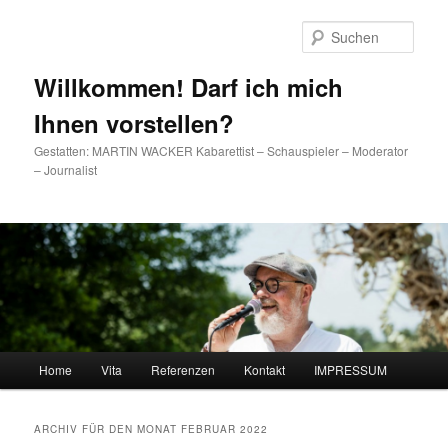
Such
Willkommen! Darf ich mich
Ihnen vorstellen?
Gestatten: MARTIN WACKER Kabarettist – Schauspieler – Moderator
– Journalist
Hauptmenü
Home
Vita
Referenzen
Kontakt
IMPRESSUM
Zum Inhalt wechseln
Zum sekundären Inhalt wechseln
ARCHIV FÜR DEN MONAT
FEBRUAR 2022