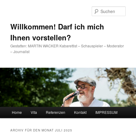
Such
Willkommen! Darf ich mich
Ihnen vorstellen?
Gestatten: MARTIN WACKER Kabarettist – Schauspieler – Moderator
– Journalist
Hauptmenü
Home
Vita
Referenzen
Kontakt
IMPRESSUM
Zum Inhalt wechseln
Zum sekundären Inhalt wechseln
ARCHIV FÜR DEN MONAT
JULI 2025