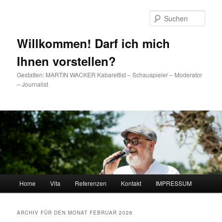
Such
Willkommen! Darf ich mich
Ihnen vorstellen?
Gestatten: MARTIN WACKER Kabarettist – Schauspieler – Moderator
– Journalist
Hauptmenü
Home
Vita
Referenzen
Kontakt
IMPRESSUM
Zum Inhalt wechseln
Zum sekundären Inhalt wechseln
ARCHIV FÜR DEN MONAT
FEBRUAR 2026