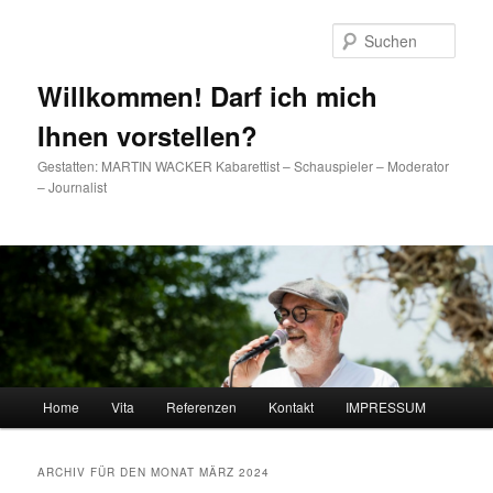
Such
Willkommen! Darf ich mich
Ihnen vorstellen?
Gestatten: MARTIN WACKER Kabarettist – Schauspieler – Moderator
– Journalist
Hauptmenü
Home
Vita
Referenzen
Kontakt
IMPRESSUM
Zum Inhalt wechseln
Zum sekundären Inhalt wechseln
ARCHIV FÜR DEN MONAT
MÄRZ 2024