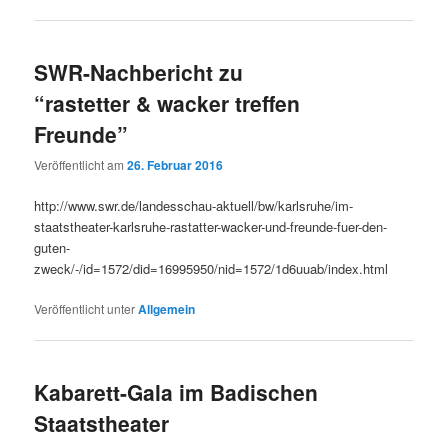
SWR-Nachbericht zu
“rastetter & wacker treffen
Freunde”
Veröffentlicht am
26. Februar 2016
http://www.swr.de/landesschau-aktuell/bw/karlsruhe/im-
staatstheater-karlsruhe-rastatter-wacker-und-freunde-fuer-den-
guten-
zweck/-/id=1572/did=16995950/nid=1572/1d6uuab/index.html
Veröffentlicht unter
Allgemein
Kabarett-Gala im Badischen
Staatstheater