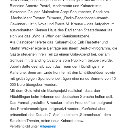
Blondine Annette Postel, Moderatorin und Kabarettistin
Alexandra Gauger, Multitalent Antje Schumacher, Sandkorn-
„Macho-Man“ Torsten Eikmeier, „Radio-Regenbogen-Award“-
Gewinner Justin Nova und Pierre M. Krause – das Aufgebot im
ausverkauften Kleinen Haus des Badischen Staatstheater las
sich wie das „Who is Who“ der Kleinkunstszene.
Als Gastgeber lieferte das Kabarett-Duo Erik Rastetter und
Martin Wacker eigene Beiträge aus ihrem Best-of-Programm, die
Gäste steuerten ihren Teil zu einem Gala-Abend bei, der am
Schluss mit Standing Ovations vom Publikum bejubelt wurde.
Jubeln dufte deshalb auch das Team der Flüchtlingshilfe
Karlsruhe, denn am Ende konnte mit den Eintrittserlösen sowie
mit großzügigen Sponsorenbeiträgen eine runde Summe von 10
000 Euro übergeben werden.
Mit dem Geld wird ein Buchprojekt realisiert, dass den
Flüchtlingen beim Erlernen der deutschen Sprache helfen soll.
Das Format „rastetter & wacker treffen Freunde“ soll aufgrund
des Premierenerfolges fortgesetzt werden. Zunächst aber
präsentiert das Duo ab 7. April in seinem „Stammhaus“, dem
Sandkorn-Theater, seine neue Kabarettshow.
Veröffentlicht unter
Allgemein