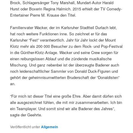
Brock, Schlagersänger Tony Marshall, Mundart-Autor Harald
Hurst oder Boxerin Regina Halmich. 2015 erhielt der TV Comedy-
Entertainer Pierre M. Krause den Titel.
Familienvater Wacker, der im Karlsruher Stadtteil Durlach lebt,
hat noch weitere Funktionen inne. So zeichnet er für das
Karlsruher “Fest” verantwortlich. Jahr für Jahr lockt der Mount
Klotz mehr als 200 000 Besucher zu dem Rock- und Pop-Festival
in die Günther-Klotz-Anlage. Wacker und seine Crew sorgen für
einen reibungslosen Ablauf und die zündende musikalische
Mischung. Und ganz nebenbei ist der überzeugte Badener auch
noch leidenschaftlicher Sammler von Donald Duck-Figuren und
gehört der geheimnisumwitterten Bruderschaft der “Donaldisten”
an.
“Für mich ist dieser Titel eine große Ehre. Aber damit dürfen sich
alle ausgezeichnet fühlen, die mit mir zusammenarbeiten. Ich bin
ein Teamplayer. Und somit sind wir alle Badener des Jahres”,
sagte der Geehrte.
Veröffentlicht unter
Allgemein