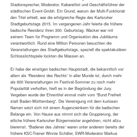
Stadionsprecher, Moderator, Kabarettist und Geschäftsführer der
städtischen Event-Gmbh. Ein Grund, warum der Multi-Funktionär
den Titel erhielt, war die erfolgreiche Regie des Karlsruher
Stadtgeburtstags 2015. Im vergangenen Jahr feierte die frühere
badische Residenz ihren 300. Geburtstag. Wacker war mit
seinem Team für Programm und Organisation des Jubiläums
verantwortlich. Rund eine Million Personen besuchten die
Veranstaltungen des Stadtgeburtstags, speziell die spektakulären
Schlosslichtspiele lockten die Massen an.
Er habe der einstigen badischen Hauptstadt, die bekanntlich vor
allem als “Residenz des Rechts” in aller Munde ist, durch mehr
als 600 Veranstaltungen im Festival-Sommer zu noch mehr
Popularität verholfen, hieß es in der Begründung der Jury.
Vergeben wurde der Ehrentitel einmal mehr vom “Bund Freiheit
statt Baden-Württemberg”. Die Vereinigung mit dem kuriosen
Namen setzt sich mit einem Augenzwinkern für die badischen
Belange ein. Von Hause aus nimmt sich die Gruppierung, der
etliche frühere Karlsruher Bürgermeister angehören, nicht allzu
bierernst. “Badener des Jahres” waren unter anderem bereits der
frühere KSC-Trainer Winnie Schäfer, SWR-Moderator Markus