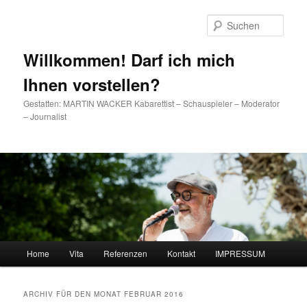
Such
Willkommen! Darf ich mich
Ihnen vorstellen?
Gestatten: MARTIN WACKER Kabarettist – Schauspieler – Moderator
– Journalist
Hauptmenü
Home
Vita
Referenzen
Kontakt
IMPRESSUM
Zum Inhalt wechseln
Zum sekundären Inhalt wechseln
ARCHIV FÜR DEN MONAT
FEBRUAR 2016