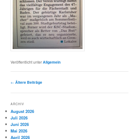
Veröffentlicht unter
Allgemein
Artikelnavigation
←
Ältere Beiträge
ARCHIV
August 2026
Juli 2026
Juni 2026
Mai 2026
April 2026