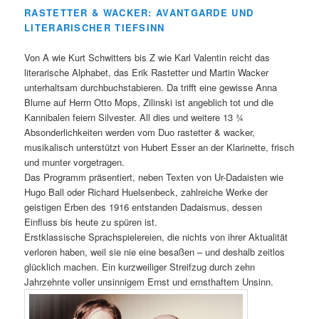
RASTETTER & WACKER: AVANTGARDE UND
LITERARISCHER TIEFSINN
Von A wie Kurt Schwitters bis Z wie Karl Valentin reicht das
literarische Alphabet, das Erik Rastetter und Martin Wacker
unterhaltsam durchbuchstabieren. Da trifft eine gewisse Anna
Blume auf Herrn Otto Mops, Zilinski ist angeblich tot und die
Kannibalen feiern Silvester. All dies und weitere 13 ¾
Absonderlichkeiten werden vom Duo rastetter & wacker,
musikalisch unterstützt von Hubert Esser an der Klarinette, frisch
und munter vorgetragen.
Das Programm präsentiert, neben Texten von Ur-Dadaisten wie
Hugo Ball oder Richard Huelsenbeck, zahlreiche Werke der
geistigen Erben des 1916 entstanden Dadaismus, dessen
Einfluss bis heute zu spüren ist.
Erstklassische Sprachspielereien, die nichts von ihrer Aktualität
verloren haben, weil sie nie eine besaßen – und deshalb zeitlos
glücklich machen. Ein kurzweiliger Streifzug durch zehn
Jahrzehnte voller unsinnigem Ernst und ernsthaftem Unsinn.