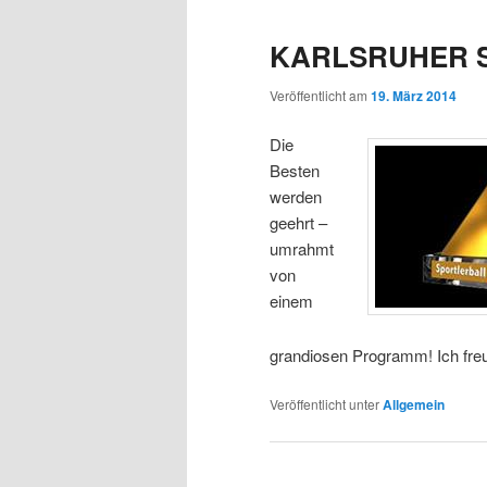
KARLSRUHER S
Veröffentlicht am
19. März 2014
Die
Besten
werden
geehrt –
umrahmt
von
einem
grandiosen Programm! Ich freu
Veröffentlicht unter
Allgemein