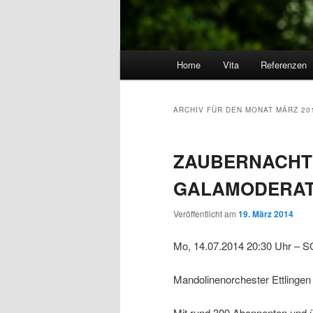
Hauptmenü
Home
Vita
Referenzen
Zum Inhalt wechseln
Zum sekundären Inhalt wec
ARCHIV FÜR DEN MONAT
MÄRZ 20
ZAUBERNACHT 
GALAMODERAT
Veröffentlicht am
19. März 2014
Mo, 14.07.2014 20:30 Uhr
– S
Mandolinenorchester Ettlingen
Mit rund 300 Abonnenten und 