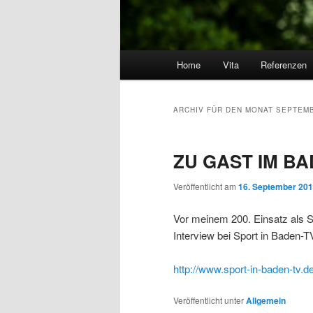
Hauptmenü
Home
Vita
Referenzen
Zum Inhalt wechseln
Zum sekundären Inhalt wec
ARCHIV FÜR DEN MONAT
SEPTEMB
ZU GAST IM B
Veröffentlicht am
16. September 20
Vor meinem 200. Einsatz als S
Interview bei Sport in Baden-
http://www.sport-in-baden-tv
Veröffentlicht unter
Allgemein