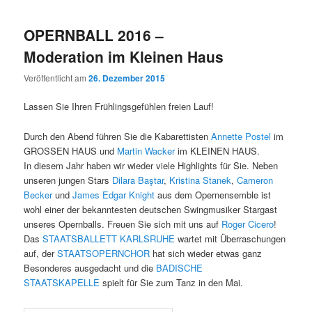
OPERNBALL 2016 –
Moderation im Kleinen Haus
Veröffentlicht am
26. Dezember 2015
Lassen Sie Ihren Frühlingsgefühlen freien Lauf!
Durch den Abend führen Sie die Kabarettisten
Annette
Postel
im
GROSSEN HAUS und
Martin Wacker
im KLEINEN HAUS.
In diesem Jahr haben wir wieder viele Highlights für Sie. Neben
unseren jungen Stars
Dilara Baştar
,
Kristina Stanek
,
Cameron
Becker
und
James Edgar Knight
aus dem Opernensemble ist
wohl einer der bekanntesten deutschen Swingmusiker Stargast
unseres Opernballs. Freuen Sie sich mit uns auf
Roger Cicero
!
Das
STAATSBALLETT KARLSRUHE
wartet mit Überraschungen
auf, der
STAATSOPERNCHOR
hat sich wieder etwas ganz
Besonderes ausgedacht und die
BADISCHE
STAATSKAPELLE
spielt für Sie zum Tanz in den Mai.