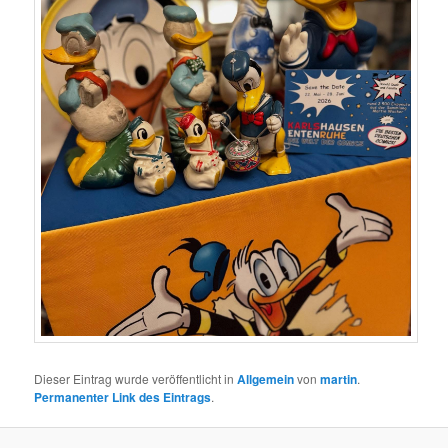
Dieser Eintrag wurde veröffentlicht in
Allgemein
von
martin
.
Permanenter Link des Eintrags
.