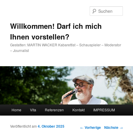
Such
Willkommen! Darf ich mich
Ihnen vorstellen?
Gestatten: MARTIN WACKER Kabarettist – Schauspieler – Moderator
– Journalist
Hauptmenü
Home
Vita
Referenzen
Kontakt
IMPRESSUM
Zum Inhalt wechseln
Zum sekundären Inhalt wechseln
Veröffentlicht am
4. Oktober 2025
Artikelnavigation
←
Vorherige
Nächste
→