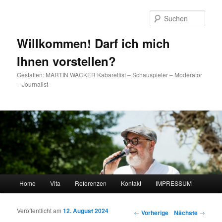
Such
Willkommen! Darf ich mich
Ihnen vorstellen?
Gestatten: MARTIN WACKER Kabarettist – Schauspieler – Moderator
– Journalist
Hauptmenü
Home
Vita
Referenzen
Kontakt
IMPRESSUM
Zum Inhalt wechseln
Zum sekundären Inhalt wechseln
Veröffentlicht am
12. August 2024
Artikelnavigation
←
Vorherige
Nächste
→