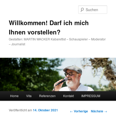
Such
Willkommen! Darf ich mich
Ihnen vorstellen?
Gestatten: MARTIN WACKER Kabarettist – Schauspieler – Moderator
– Journalist
Hauptmenü
Home
Vita
Referenzen
Kontakt
IMPRESSUM
Zum Inhalt wechseln
Zum sekundären Inhalt wechseln
Veröffentlicht am
14. Oktober 2021
Artikelnavigation
←
Vorherige
Nächste
→