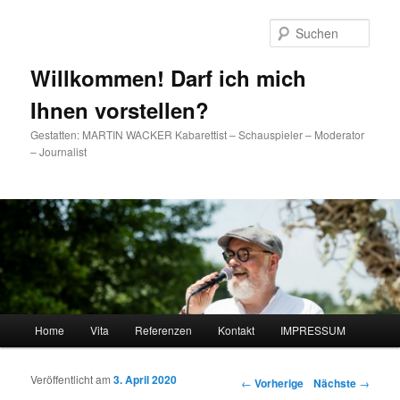
Such
Willkommen! Darf ich mich
Ihnen vorstellen?
Gestatten: MARTIN WACKER Kabarettist – Schauspieler – Moderator
– Journalist
Hauptmenü
Home
Vita
Referenzen
Kontakt
IMPRESSUM
Zum Inhalt wechseln
Zum sekundären Inhalt wechseln
Veröffentlicht am
3. April 2020
Artikelnavigation
←
Vorherige
Nächste
→