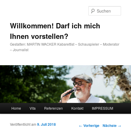
Such
Willkommen! Darf ich mich
Ihnen vorstellen?
Gestatten: MARTIN WACKER Kabarettist – Schauspieler – Moderator
– Journalist
Hauptmenü
Home
Vita
Referenzen
Kontakt
IMPRESSUM
Zum Inhalt wechseln
Zum sekundären Inhalt wechseln
Veröffentlicht am
9. Juli 2018
Artikelnavigation
←
Vorherige
Nächste
→