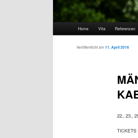
Hauptmenü
Home
Vita
Referenzen
Zum Inhalt wechseln
Zum sekundären Inhalt wec
Artikelnavigation
Veröffentlicht am
11. April 2016
MÄN
KAB
22., 23., 2
TICKETS