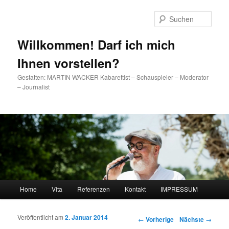
Such
Willkommen! Darf ich mich
Ihnen vorstellen?
Gestatten: MARTIN WACKER Kabarettist – Schauspieler – Moderator
– Journalist
Hauptmenü
Home
Vita
Referenzen
Kontakt
IMPRESSUM
Zum Inhalt wechseln
Zum sekundären Inhalt wechseln
Veröffentlicht am
2. Januar 2014
Artikelnavigation
←
Vorherige
Nächste
→