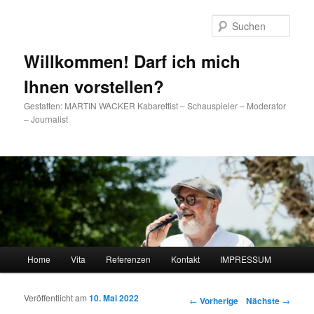
Such
Willkommen! Darf ich mich
Ihnen vorstellen?
Gestatten: MARTIN WACKER Kabarettist – Schauspieler – Moderator
– Journalist
Hauptmenü
Home
Vita
Referenzen
Kontakt
IMPRESSUM
Zum Inhalt wechseln
Zum sekundären Inhalt wechseln
Veröffentlicht am
10. Mai 2022
Artikelnavigation
←
Vorherige
Nächste
→