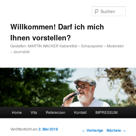
Such
Willkommen! Darf ich mich
Ihnen vorstellen?
Gestatten: MARTIN WACKER Kabarettist – Schauspieler – Moderator
– Journalist
Hauptmenü
Home
Vita
Referenzen
Kontakt
IMPRESSUM
Zum Inhalt wechseln
Zum sekundären Inhalt wechseln
Veröffentlicht am
2. Mai 2018
Artikelnavigation
←
Vorherige
Nächste
→